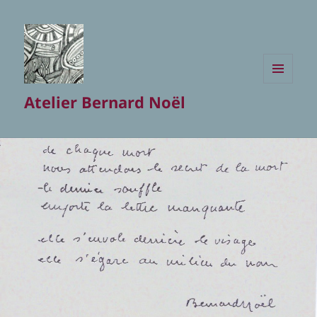
MENU
Atelier Bernard Noël
ET
WIDGETS