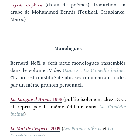
مختارات شعرية
(choix de poèmes), traduction en
arabe de Mohammed Bennis (Toubkal, Casablanca,
Maroc)
Monologues
Bernard Noël a écrit neuf monologues rassemblés
dans le volume IV des
Œ
uvres
:
La Comédie intime
.
Chacun est constitué de phrases commençant toutes
par un même pronom personnel.
La Langue d’Anna
, 1998
(publié isolément chez P.O.L
et repris par le même éditeur dans
La Comédie
intime
)
Le Mal de l’espèce
, 2009
(
Les Plumes d’Éros
et
La
Comédie intime
)