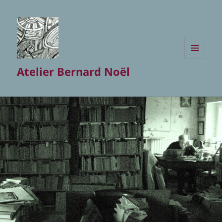
MENU
Atelier Bernard Noël
ET
WIDGETS