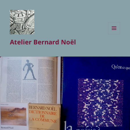
MENU
Atelier Bernard Noël
ET
WIDGETS