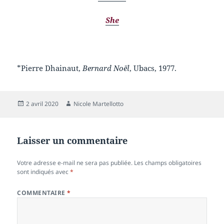
She
*Pierre Dhainaut,
Bernard Noël
, Ubacs, 1977.
Publié
Auteur
2 avril 2020
Nicole Martellotto
le
Laisser un commentaire
Votre adresse e-mail ne sera pas publiée.
Les champs obligatoires
sont indiqués avec
*
COMMENTAIRE
*