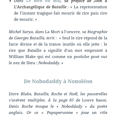
Dans
Le Bien du mal
, sa préface de 2008 à
L’Archangélique
de Bataille
:
« La représentation
de l’instant tragique fait mourir de rire puis rire
de mourir. »
Michel Surya, dans
La Mort à l’oeuvre
, sa biographie
de Georges Bataille, écrit :
« Seul le rire répond de la
farce divine et de la transe inutile où elle jette : le
rire que Bataille a signifié d’un mot emprunté à
William Blake qui est comme un postiche posé sur
le nez de Dieu :
Nobodaddy
. »
De Nobodaddy à Nonoléon
Entre Blake, Bataille, Roche et Noël, les passerelles
s’avèrent multiples. À la page 85 de
Louve basse
,
Denis Roche évoque le « Noboddady » du poète
anglais. Or ce « Papapersonne » joue un rôle