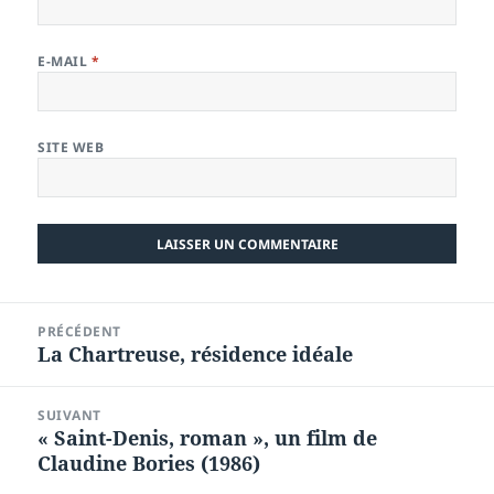
E-MAIL
*
SITE WEB
Navigation
PRÉCÉDENT
de
La Chartreuse, résidence idéale
Article
l’article
précédent :
SUIVANT
« Saint-Denis, roman », un film de
Article
Claudine Bories (1986)
suivant :