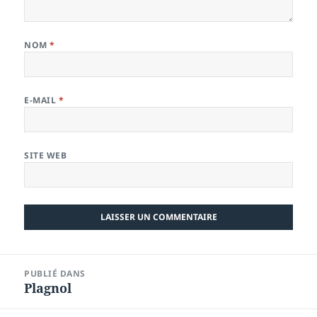
NOM
*
E-MAIL
*
SITE WEB
Navigation
PUBLIÉ DANS
de
Plagnol
l’article