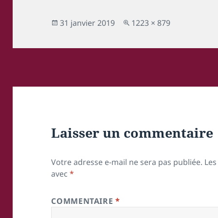
Publié
Taille
31 janvier 2019
1223 × 879
le
réelle
Laisser un commentaire
Votre adresse e-mail ne sera pas publiée.
Les
avec
*
COMMENTAIRE
*