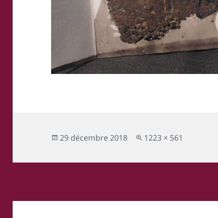
Publié
Taille
29 décembre 2018
1223 × 561
le
réelle