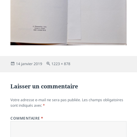
Publié
Taille
14 janvier 2019
1223 × 878
le
réelle
Laisser un commentaire
Votre adresse e-mail ne sera pas publiée.
Les champs obligatoires
sont indiqués avec
*
COMMENTAIRE
*