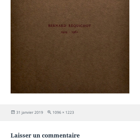
Publié
Taille
31 janvier 2019
1096 × 1223
le
réelle
Laisser un commentaire