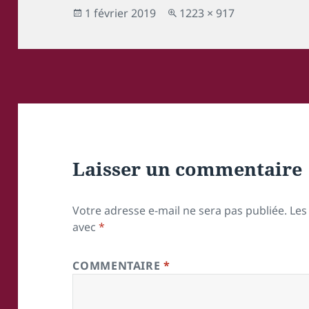
Publié
Taille
1 février 2019
1223 × 917
le
réelle
Laisser un commentaire
Votre adresse e-mail ne sera pas publiée.
Les
avec
*
COMMENTAIRE
*