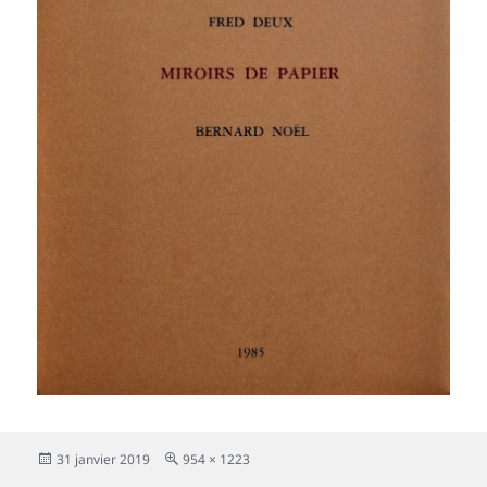
Publié
Taille
31 janvier 2019
954 × 1223
le
réelle