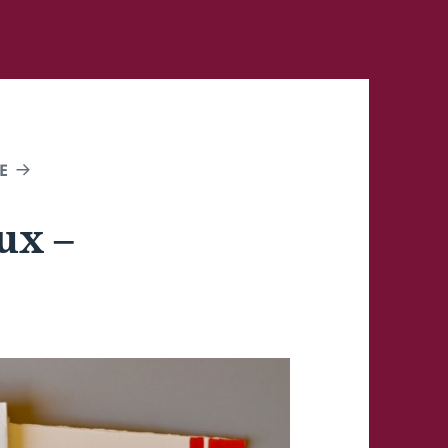
E
ux –