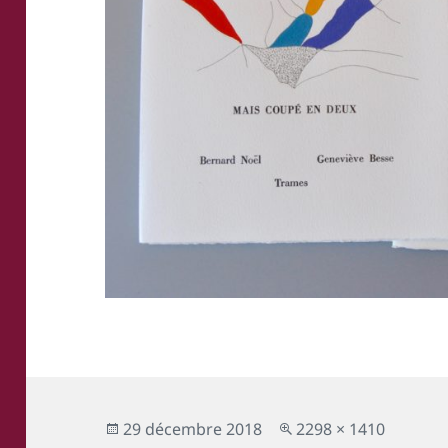
Publié
Taille
29 décembre 2018
2298 × 1410