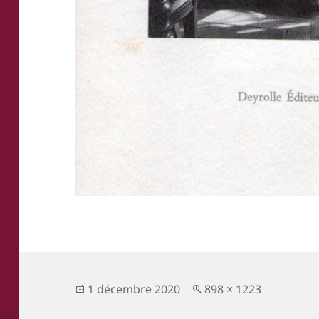
Publié
Taille
1 décembre 2020
898 × 1223
le
réelle