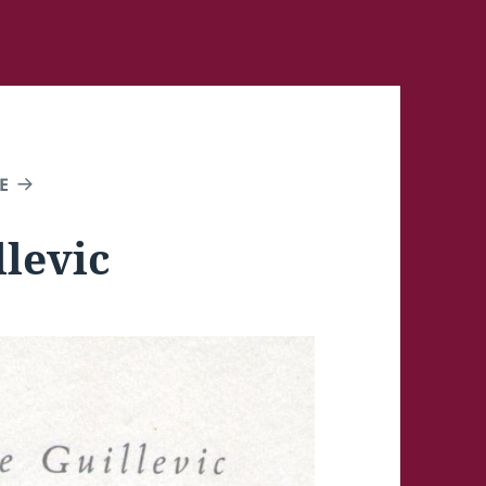
E
llevic