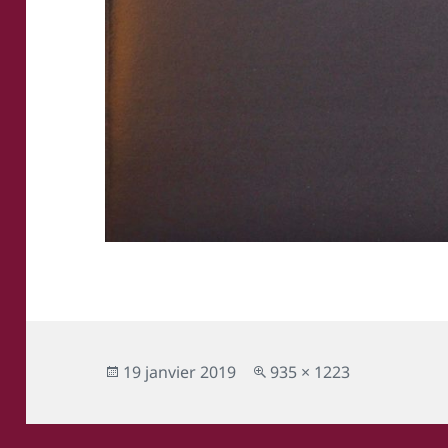
Publié
Taille
19 janvier 2019
935 × 1223
le
réelle