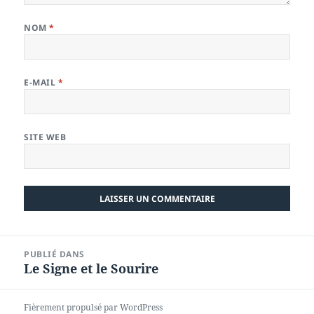
NOM
*
E-MAIL
*
SITE WEB
Navigation
PUBLIÉ DANS
de
Le Signe et le Sourire
l’article
Fièrement propulsé par WordPress