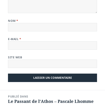
NOM
*
E-MAIL
*
SITE WEB
Navigation
PUBLIÉ DANS
de
Le Passant de l’Athos – Pascale Lhomme
l’article