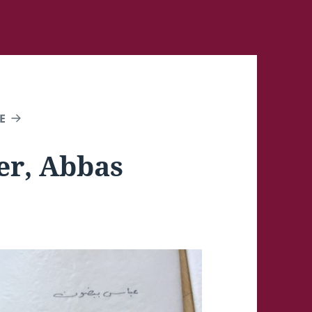
E
er, Abbas