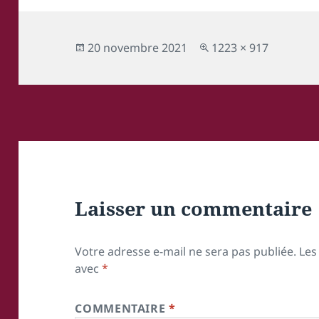
Publié
Taille
20 novembre 2021
1223 × 917
le
réelle
Laisser un commentaire
Votre adresse e-mail ne sera pas publiée.
Les
avec
*
COMMENTAIRE
*