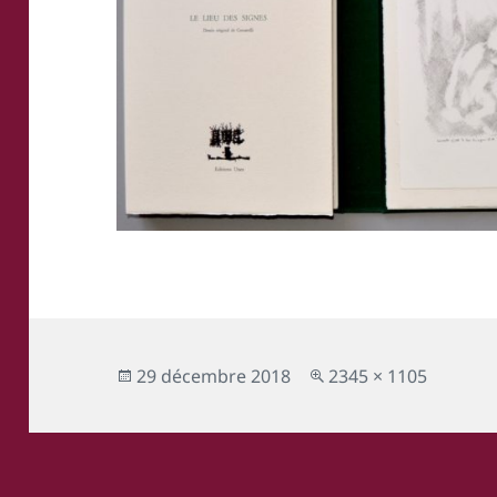
Publié
Taille
29 décembre 2018
2345 × 1105
le
réelle