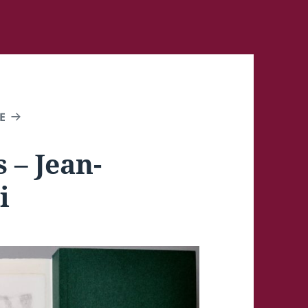
E
 – Jean-
i