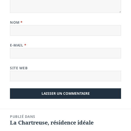
NOM
*
E-MAIL
*
SITE WEB
Navigation
PUBLIÉ DANS
de
La Chartreuse, résidence idéale
l’article