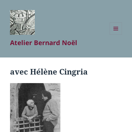
MENU
Atelier Bernard Noël
ET
WIDGETS
avec Hélène Cingria