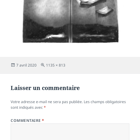
Publié
Taille
7 avril 2020
1135 × 813
le
réelle
Laisser un commentaire
Votre adresse e-mail ne sera pas publiée.
Les champs obligatoires
sont indiqués avec
*
COMMENTAIRE
*