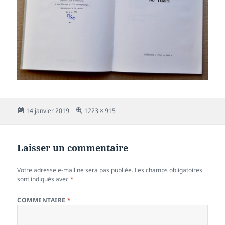
Publié
Taille
14 janvier 2019
1223 × 915
le
réelle
Laisser un commentaire
Votre adresse e-mail ne sera pas publiée.
Les champs obligatoires
sont indiqués avec
*
COMMENTAIRE
*