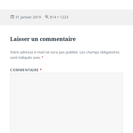
Publié
Taille
31 janvier 2019
814 × 1223
le
réelle
Laisser un commentaire
Votre adresse e-mail ne sera pas publiée.
Les champs obligatoires
sont indiqués avec
*
COMMENTAIRE
*