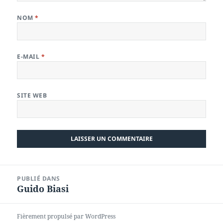
NOM
*
E-MAIL
*
SITE WEB
Navigation
PUBLIÉ DANS
de
Guido Biasi
l’article
Fièrement propulsé par WordPress