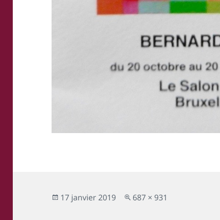
Publié
Taille
17 janvier 2019
687 × 931
le
réelle