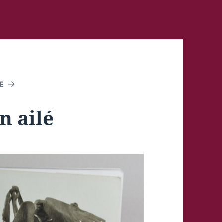
E
 ailé