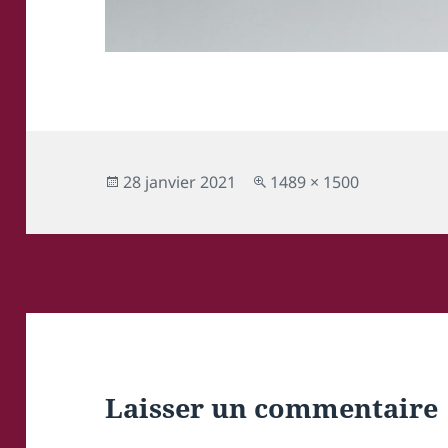
Publié
Taille
28 janvier 2021
1489 × 1500
le
réelle
Laisser un commentaire