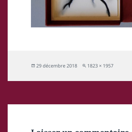
Publié
Taille
29 décembre 2018
1823 × 1957
le
réelle