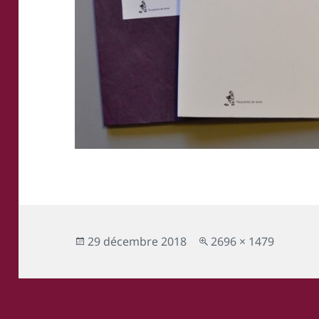
Publié
Taille
29 décembre 2018
2696 × 1479
le
réelle