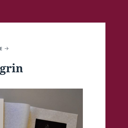
E
grin