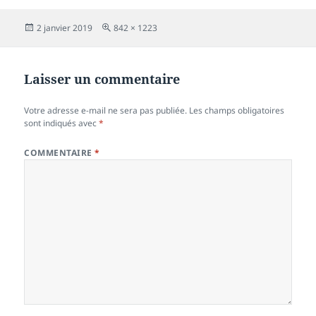
Publié
Taille
2 janvier 2019
842 × 1223
le
réelle
Laisser un commentaire
Votre adresse e-mail ne sera pas publiée.
Les champs obligatoires
sont indiqués avec
*
COMMENTAIRE
*