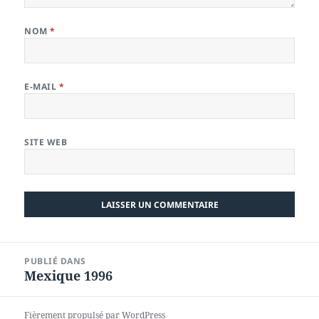
NOM
*
E-MAIL
*
SITE WEB
Navigation
PUBLIÉ DANS
de
Mexique 1996
l’article
Fièrement propulsé par WordPress