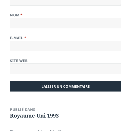
NOM
*
E-MAIL
*
SITE WEB
Navigation
PUBLIÉ DANS
de
Royaume-Uni 1993
l’article