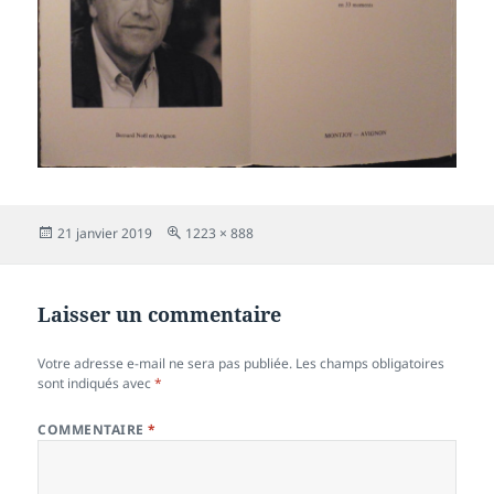
Publié
Taille
21 janvier 2019
1223 × 888
le
réelle
Laisser un commentaire
Votre adresse e-mail ne sera pas publiée.
Les champs obligatoires
sont indiqués avec
*
COMMENTAIRE
*