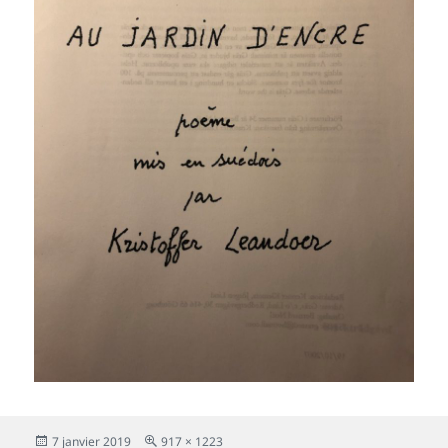
Publié
Taille
7 janvier 2019
917 × 1223